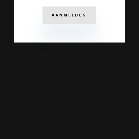
AANMELDEN
PROGRAMMA
€166,-
Per kind
voor de gehele lesreeks van
zes maanden.